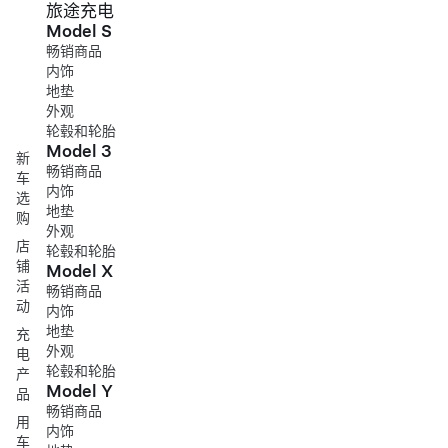
旅途充电
Model S
畅销商品
内饰
地垫
外观
轮毂和轮胎
Model 3
新
畅销商品
车
内饰
选
地垫
购
外观
店
轮毂和轮胎
铺
Model X
活
畅销商品
动
内饰
地垫
充
外观
电
轮毂和轮胎
产
Model Y
品
畅销商品
用
内饰
车