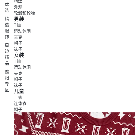
地垫
优
外观
选
轮毂和轮胎
男装
精
选
T恤
服
运动休闲
饰
夹克
帽子
周
袜子
边
女装
精
T恤
品
运动休闲
遮
夹克
阳
帽子
专
袜子
区
儿童
上衣
连体衣
帽子