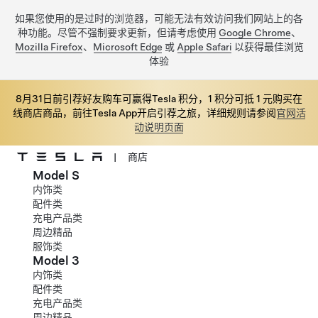
如果您使用的是过时的浏览器，可能无法有效访问我们网站上的各
种功能。尽管不强制要求更新，但请考虑使用
Google Chrome
、
Mozilla Firefox
、
Microsoft Edge
或
Apple Safari
以获得最佳浏览
体验
8月31日前引荐好友购车可赢得Tesla 积分，1 积分可抵 1 元购买在
线商店商品，前往Tesla App开启引荐之旅，详细规则请参阅
官网活
动说明页面
|
商店
Model S
跳至主要内容
内饰类
配件类
充电产品类
周边精品
服饰类
Model 3
内饰类
配件类
充电产品类
周边精品