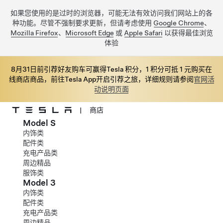
如果您使用的是过时的浏览器，可能无法有效访问我们网站上的各
种功能。尽管不强制要求更新，但请考虑使用
Google Chrome
、
Mozilla Firefox
、
Microsoft Edge
或
Apple Safari
以获得最佳浏览
体验
8月31日前引荐好友购车可赢得Tesla 积分，1 积分可抵 1 元购买在
线商店商品，前往Tesla App开启引荐之旅，详细规则请参阅
官网活
动说明页面
|
商店
Model S
跳至主要内容
内饰类
配件类
充电产品类
周边精品
服饰类
Model 3
内饰类
配件类
充电产品类
周边精品