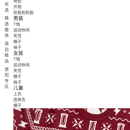
地垫
优
外观
选
轮毂和轮胎
男装
精
选
T恤
服
运动休闲
饰
夹克
帽子
周
袜子
边
女装
精
T恤
品
运动休闲
遮
夹克
阳
帽子
专
袜子
区
儿童
上衣
连体衣
帽子