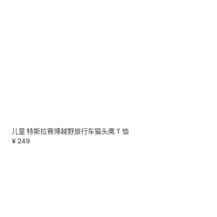
儿童 特斯拉赛博越野旅行车猫头鹰 T 恤
¥ 249