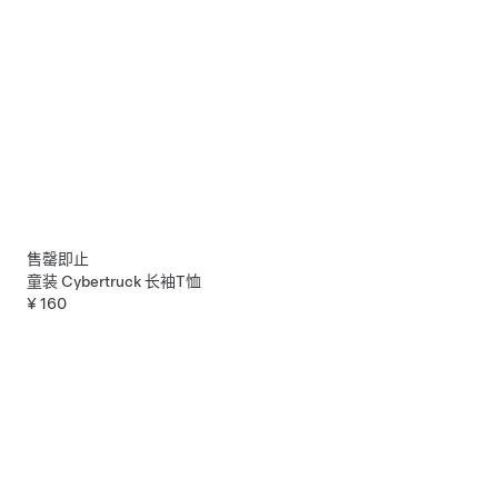
售罄即止
童装 Cybertruck 长袖T恤
¥ 160