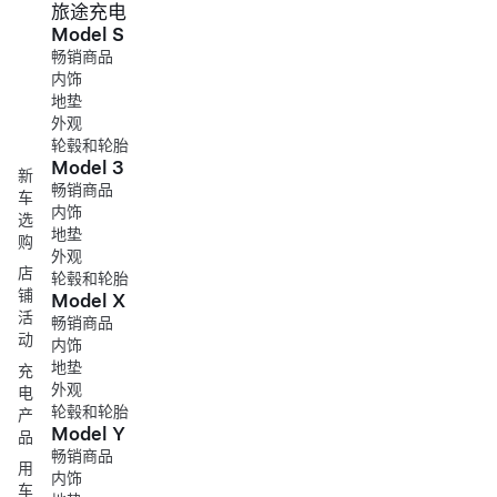
旅途充电
Model S
畅销商品
内饰
地垫
外观
轮毂和轮胎
Model 3
新
畅销商品
车
内饰
选
地垫
购
外观
店
轮毂和轮胎
铺
Model X
活
畅销商品
动
内饰
地垫
充
外观
电
轮毂和轮胎
产
Model Y
品
畅销商品
用
内饰
车