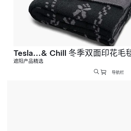
Tesla...& Chill 冬季双面印花毛
遮阳产品精选
导航栏