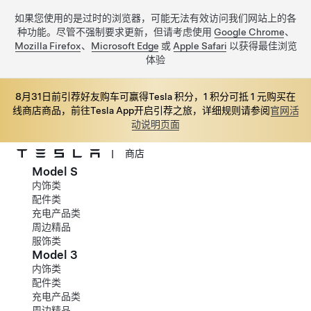
如果您使用的是过时的浏览器，可能无法有效访问我们网站上的各
种功能。尽管不强制要求更新，但请考虑使用
Google Chrome
、
Mozilla Firefox
、
Microsoft Edge
或
Apple Safari
以获得最佳浏览
体验
8月31日前引荐好友购车可赢得Tesla 积分，1 积分可抵 1 元购买在
线商店商品，前往Tesla App开启引荐之旅，详细规则请参阅
官网活
动说明页面
|
商店
Model S
跳至主要内容
内饰类
配件类
充电产品类
周边精品
服饰类
Model 3
内饰类
配件类
充电产品类
周边精品