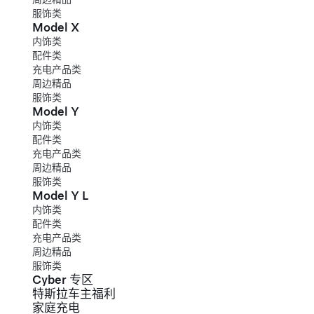
服饰类
Model X
内饰类
配件类
充电产品类
周边精品
服饰类
Model Y
内饰类
配件类
充电产品类
周边精品
服饰类
Model Y L
内饰类
配件类
充电产品类
周边精品
服饰类
Cyber 专区
特斯拉车主福利
家庭充电