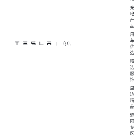
充
电
产
品
用
车
|
商店
优
选
精
选
服
饰
周
边
精
品
遮
阳
专
区