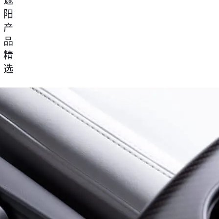
遮
阳
产
品
精
选