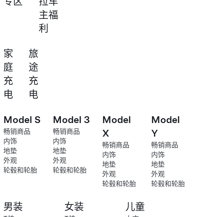
专区
拉车
主福
利
家
旅
庭
途
充
充
电
电
Model S
Model 3
Model
Model
畅销商品
畅销商品
X
Y
内饰
内饰
畅销商品
畅销商品
地垫
地垫
内饰
内饰
外观
外观
地垫
地垫
轮毂和轮胎
轮毂和轮胎
外观
外观
轮毂和轮胎
轮毂和轮胎
男装
女装
儿童