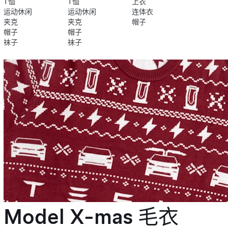
T恤
T恤
上衣
运动休闲
运动休闲
连体衣
夹克
夹克
帽子
帽子
帽子
袜子
袜子
Model X-mas 毛衣