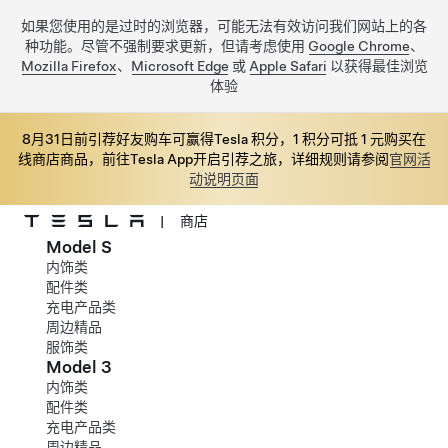
如果您使用的是过时的浏览器，可能无法有效访问我们网站上的各
种功能。尽管不强制要求更新，但请考虑使用
Google Chrome
、
Mozilla Firefox
、
Microsoft Edge
或
Apple Safari
以获得最佳浏览
体验
8月31日前引荐好友购车可赢得Tesla 积分，1 积分可抵 1 元购买在
线商店商品，前往Tesla App开启引荐之旅，详细规则请参阅
官网活
动说明页面
|
商店
Model S
跳至主要内容
内饰类
配件类
充电产品类
周边精品
服饰类
Model 3
内饰类
配件类
充电产品类
周边精品