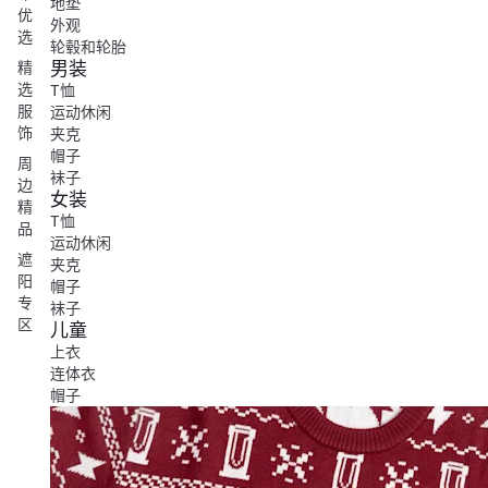
地垫
优
外观
选
轮毂和轮胎
男装
精
选
T恤
服
运动休闲
饰
夹克
帽子
周
袜子
边
女装
精
T恤
品
运动休闲
遮
夹克
阳
帽子
专
袜子
区
儿童
上衣
连体衣
帽子