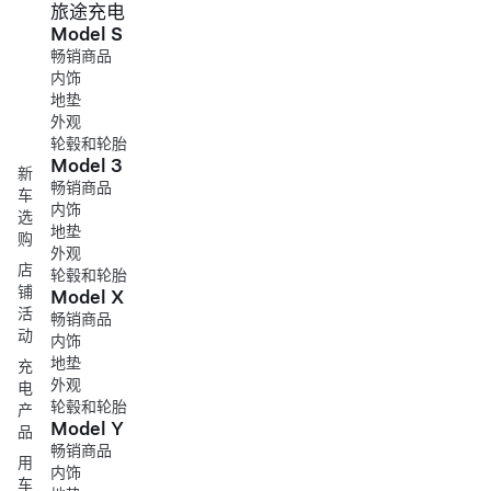
旅途充电
Model S
畅销商品
内饰
地垫
外观
轮毂和轮胎
Model 3
新
畅销商品
车
内饰
选
地垫
购
外观
店
轮毂和轮胎
铺
Model X
活
畅销商品
动
内饰
地垫
充
外观
电
轮毂和轮胎
产
Model Y
品
畅销商品
用
内饰
车