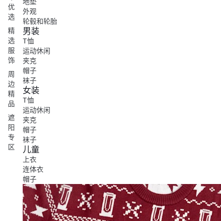
地垫
优
外观
选
轮毂和轮胎
男装
精
选
T恤
服
运动休闲
饰
夹克
帽子
周
袜子
边
女装
精
T恤
品
运动休闲
遮
夹克
阳
帽子
专
袜子
区
儿童
上衣
连体衣
帽子