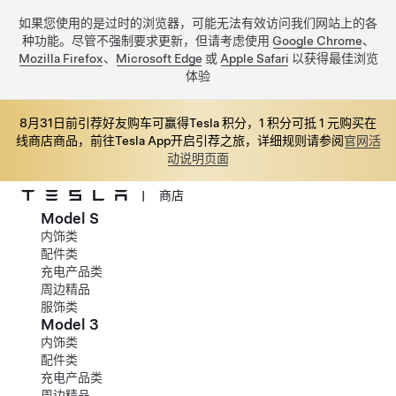
如果您使用的是过时的浏览器，可能无法有效访问我们网站上的各
种功能。尽管不强制要求更新，但请考虑使用
Google Chrome
、
Mozilla Firefox
、
Microsoft Edge
或
Apple Safari
以获得最佳浏览
体验
8月31日前引荐好友购车可赢得Tesla 积分，1 积分可抵 1 元购买在
线商店商品，前往Tesla App开启引荐之旅，详细规则请参阅
官网活
动说明页面
|
商店
Model S
跳至主要内容
内饰类
配件类
充电产品类
周边精品
服饰类
Model 3
内饰类
配件类
充电产品类
周边精品