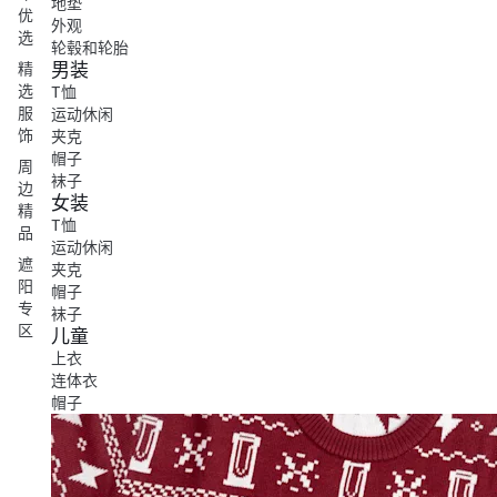
地垫
优
外观
选
轮毂和轮胎
男装
精
选
T恤
服
运动休闲
饰
夹克
帽子
周
袜子
边
女装
精
T恤
品
运动休闲
遮
夹克
阳
帽子
专
袜子
区
儿童
上衣
连体衣
帽子