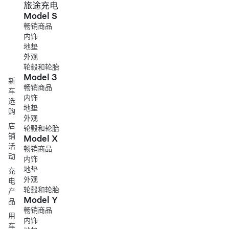
旅途充电
Model S
畅销商品
内饰
地垫
外观
轮毂和轮胎
Model 3
新
畅销商品
车
内饰
选
地垫
购
外观
店
轮毂和轮胎
铺
Model X
活
畅销商品
动
内饰
地垫
充
外观
电
轮毂和轮胎
产
Model Y
品
畅销商品
用
内饰
车