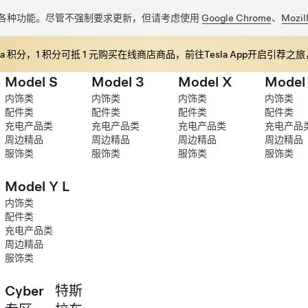
各种功能。尽管不强制要求更新，但请考虑使用
Google Chrome
、
Mozill
a 积分，1 积分可抵 1 元购买在线商店商品，前往Tesla App开启引荐
Model S
Model 3
Model X
Model
内饰类
内饰类
内饰类
内饰类
配件类
配件类
配件类
配件类
充电产品类
充电产品类
充电产品类
充电产品
周边精品
周边精品
周边精品
周边精品
服饰类
服饰类
服饰类
服饰类
Model Y L
内饰类
配件类
充电产品类
周边精品
服饰类
Cyber
特斯