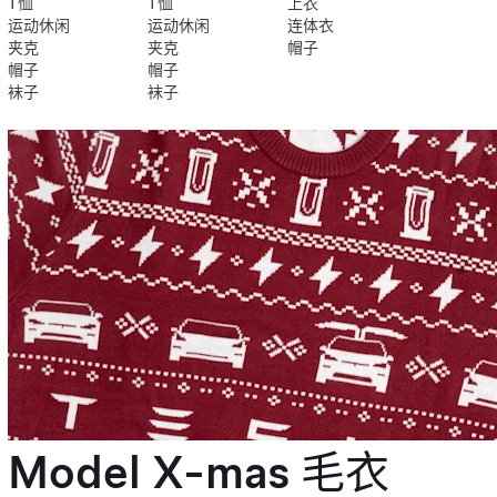
T恤
T恤
上衣
运动休闲
运动休闲
连体衣
夹克
夹克
帽子
帽子
帽子
袜子
袜子
Model X-mas 毛衣