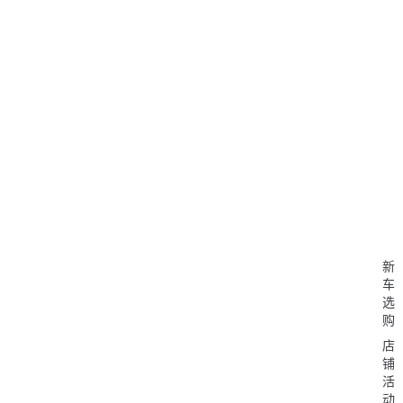
新
车
选
购
店
铺
活
动