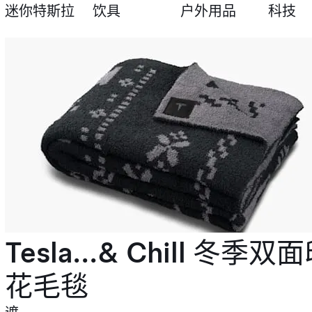
迷你特斯拉
饮具
户外用品
科技
Tesla...& Chill 冬季双
花毛毯